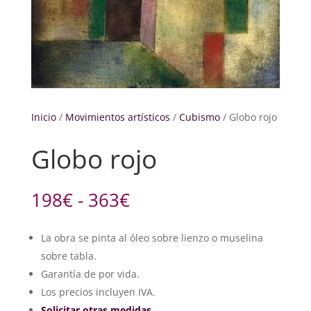
Inicio
/
Movimientos artísticos
/
Cubismo
/ Globo rojo
Globo rojo
Rango
198
€
-
363
€
de
precios:
La obra se pinta al óleo sobre lienzo o muselina
desde
sobre tabla.
198€
hasta
Garantía de por vida.
363€
Los precios incluyen IVA.
Solicitar otras medidas
.