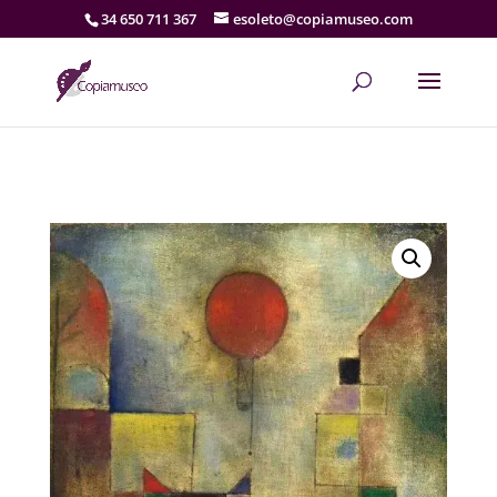
34 650 711 367
esoleto@copiamuseo.com