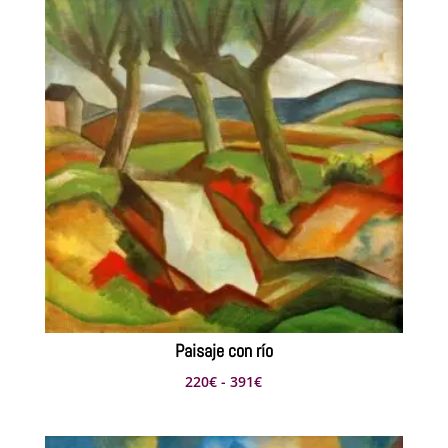
desde
198€
hasta
396€
Paisaje con río
Rango
220
€
-
391
€
de
precios: