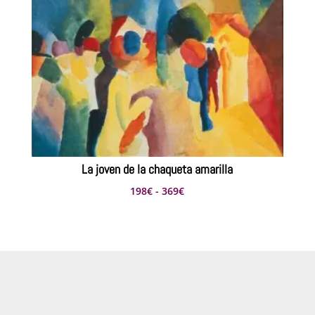
desde
220€
hasta
391€
La joven de la chaqueta amarilla
Rango
198
€
-
369
€
de
precios:
desde
198€
hasta
369€