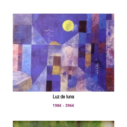
de
precios:
desde
220€
hasta
440€
Luz de luna
Rango
198
€
-
396
€
de
precios: