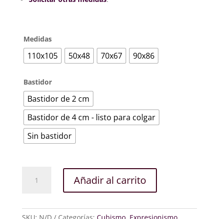
Medidas
110x105
50x48
70x67
90x86
Bastidor
Bastidor de 2 cm
Bastidor de 4 cm - listo para colgar
Sin bastidor
Globo
Añadir al carrito
rojo
cantidad
SKU:
N/D
Categorías:
Cubismo
,
Expresionismo
,