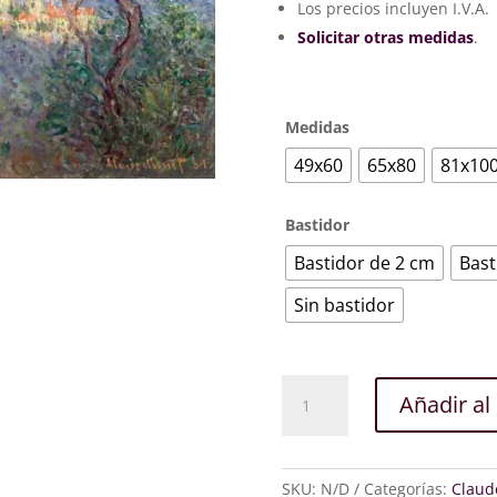
352
Los precios incluyen I.V.A.
Solicitar otras medidas
.
Medidas
49x60
65x80
81x10
Bastidor
Bastidor de 2 cm
Bast
Sin bastidor
Bordighera,
Añadir al 
Italia
cantidad
SKU:
N/D
Categorías:
Claud