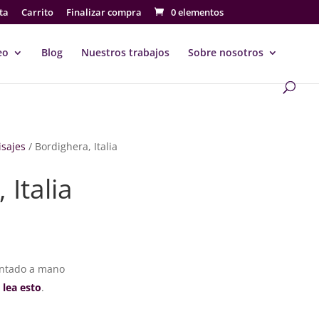
ta
Carrito
Finalizar compra
0 elementos
eo
Blog
Nuestros trabajos
Sobre nosotros
isajes
/ Bordighera, Italia
 Italia
go
ios:
intado a mano
de
,
lea esto
.
€
a