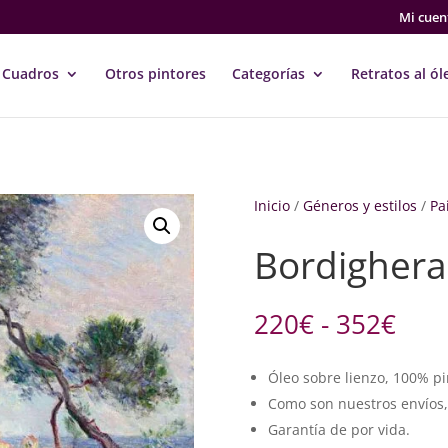
Mi cuen
Cuadros
Otros pintores
Categorías
Retratos al ól
Inicio
/
Géneros y estilos
/
Pa
Bordighera,
Ran
220
€
-
352
€
de
prec
Óleo sobre lienzo, 100% p
des
Como son nuestros envíos
220
hast
Garantía de por vida.