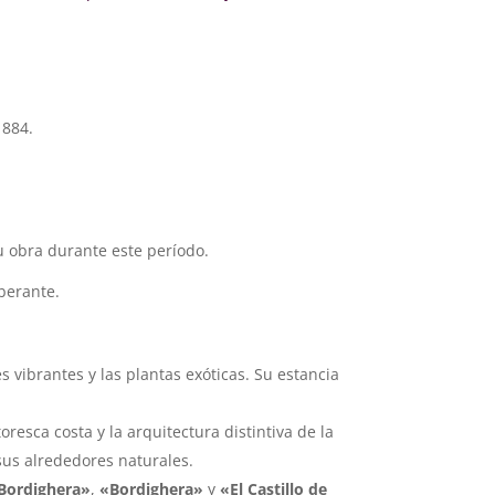
1884.
su obra durante este período.
uberante.
 vibrantes y las plantas exóticas. Su estancia
resca costa y la arquitectura distintiva de la
 sus alrededores naturales.
 Bordighera»
,
«Bordighera»
y
«El Castillo de