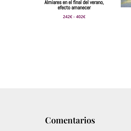
Almiares en el final del verano,
efecto amanecer
Rango
242
€
-
402
€
de
precios:
desde
242€
hasta
402€
Comentarios