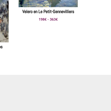
Velero en Le Petit-Gennevilliers
Rango
198
€
-
363
€
de
precios:
desde
198€
os
hasta
363€
s: