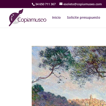
34 650 711 367
esoleto@copiamuseo.com
Inicio
Solicite presupuesto