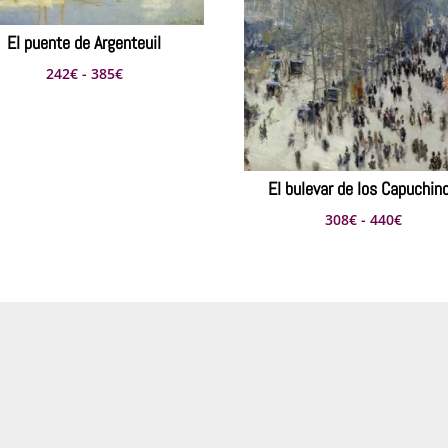
El puente de Argenteuil
Rango
242
€
-
385
€
de
precios:
desde
242€
El bulevar de los Capuchin
hasta
Rango
308
€
-
440
€
385€
de
precio
desde
308€
hasta
440€