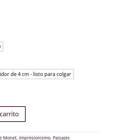
€
0
idor de 4 cm - listo para colgar
carrito
e Monet
,
Impresionismo
,
Paisajes