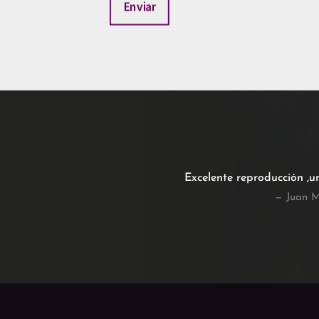
Enviar
Excelente reproducción ,u
— Juan M