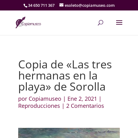
34 650 711 367
esoleto@copiamuseo.com
Copia de «Las tres
hermanas en la
playa» de Sorolla
por
Copiamuseo
|
Ene 2, 2021
|
Reproducciones
|
2 Comentarios