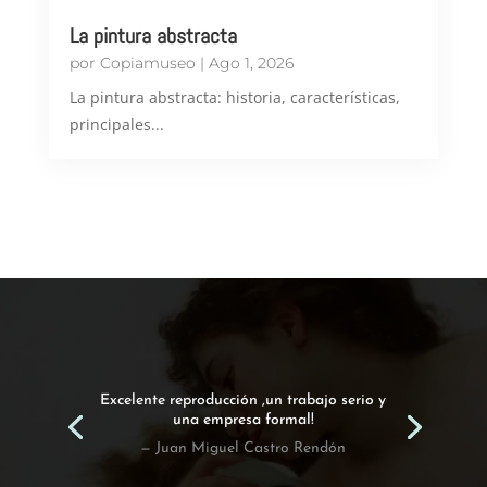
La pintura abstracta
por
Copiamuseo
|
Ago 1, 2026
​La pintura abstracta: historia, características,
principales...
Excelente reproducción ,un trabajo serio y
una empresa formal!
— Juan Miguel Castro Rendón