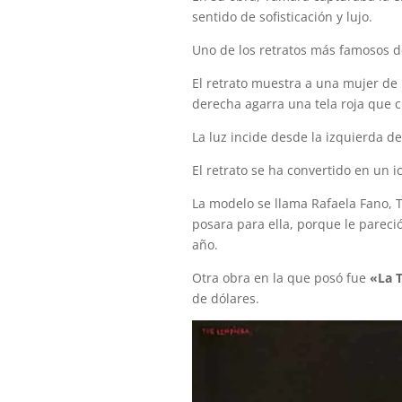
sentido de sofisticación y lujo.
Uno de los retratos más famosos d
El retrato muestra a una mujer de 
derecha agarra una tela roja que c
La luz incide desde la izquierda d
El retrato se ha convertido en un i
La modelo se llama Rafaela Fano, 
posara para ella, porque le pareci
año.
Otra obra en la que posó fue
«La 
de dólares.