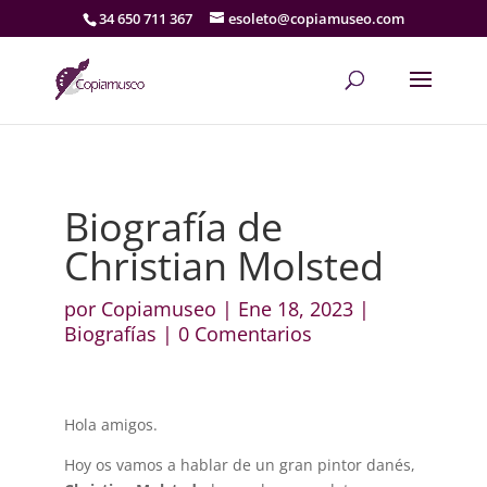
34 650 711 367
esoleto@copiamuseo.com
Biografía de
Christian Molsted
por
Copiamuseo
|
Ene 18, 2023
|
Biografías
|
0 Comentarios
Hola amigos.
Hoy os vamos a hablar de un gran pintor danés,