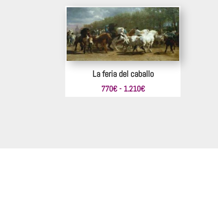
desde
286€
hasta
451€
La feria del caballo
Rango
770
€
-
1.210
€
de
precios:
desde
770€
hasta
1.210€