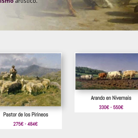
lismo
artístico.
Arando en Nivernais
Rango
330
€
-
550
€
Pastor de los Pirineos
de
precios:
Rango
275
€
-
484
€
desde
de