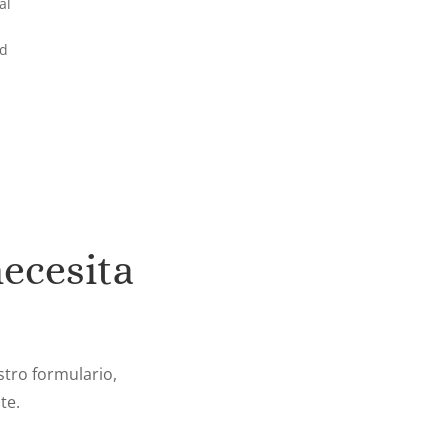
al
ad
necesita
tro formulario,
te.