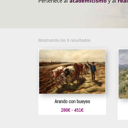
Pertenece al
academicismo
y al
rea
Ordenado
Mostrando los 5 resultados
por
los
últimos
Arando con bueyes
Rango
286
€
-
451
€
de
precios: