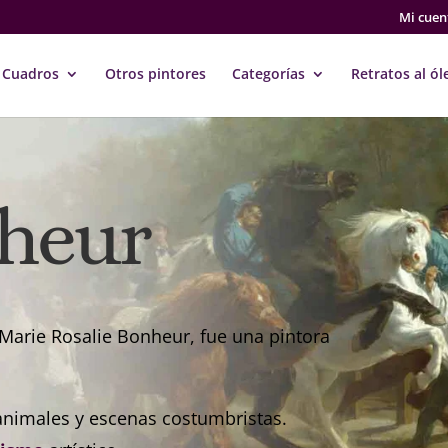
Mi cuen
Cuadros
Otros pintores
Categorías
Retratos al ól
heur
arie Rosalie Bonheur, fue una pintora
 animales y escenas costumbristas.