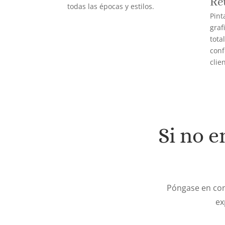
Re
todas las épocas y estilos.
Pint
graf
tota
conf
clie
Si no e
Póngase en con
ex