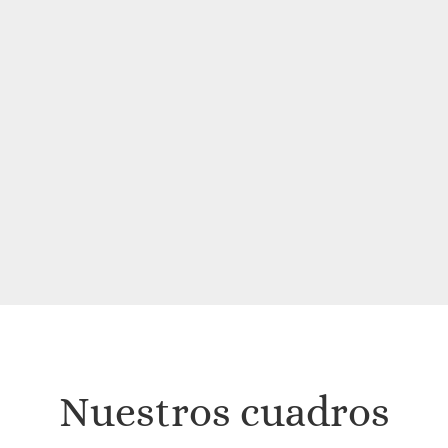
330€
precios:
hasta
desde
550€
275€
hasta
484€
Nuestros cuadros