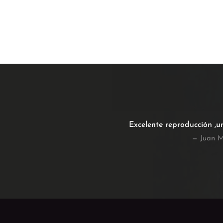
Excelente reproducción ,u
— Juan M