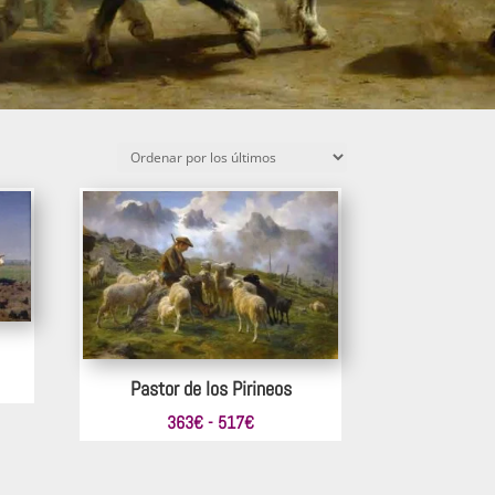
Pastor de los Pirineos
Rango
363
€
-
517
€
de
precios: