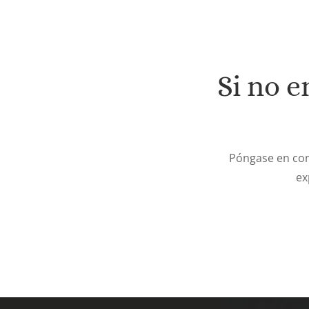
Si no e
Póngase en con
ex