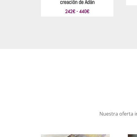
creación de Adán
Rango
242
€
-
440
€
de
precios:
desde
242€
hasta
440€
Nuestra oferta 