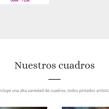
506
€
-
715
€
de
precios:
desde
506€
hasta
715€
Nuestros cuadros
incluye una alta variedad de cuadros, todos pintados artíst