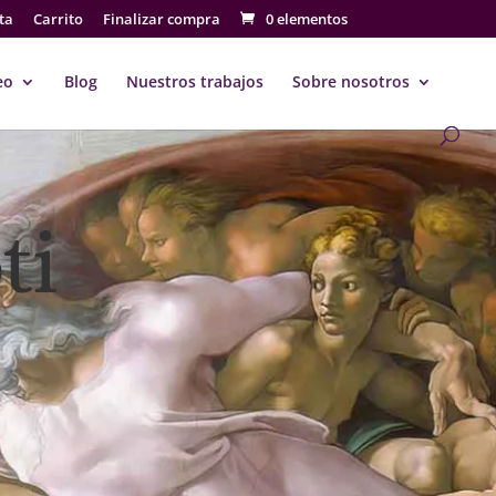
ta
Carrito
Finalizar compra
0 elementos
eo
Blog
Nuestros trabajos
Sobre nosotros
ti