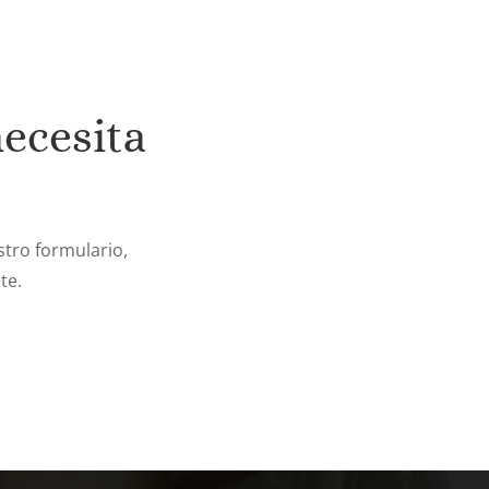
necesita
tro formulario,
te.