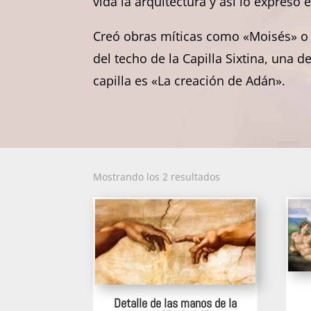
vida la arquitectura y así lo expres
Creó obras míticas como «Moisés» o 
del techo de la Capilla Sixtina, una 
capilla es «La creación de Adán».
Ordenado
Mostrando los 2 resultados
por
los
últimos
Detalle de las manos de la