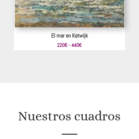
El mar en Katwijk
Rango
220
€
-
440
€
de
precios:
desde
220€
hasta
440€
Nuestros cuadros