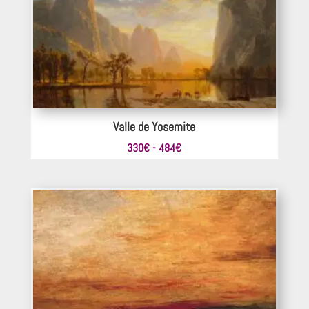
hasta
396€
Valle de Yosemite
Rango
330
€
-
484
€
de
precios:
desde
330€
hasta
484€