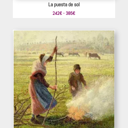
La puesta de sol
Rango
242
€
-
385
€
de
precios:
desde
242€
hasta
385€