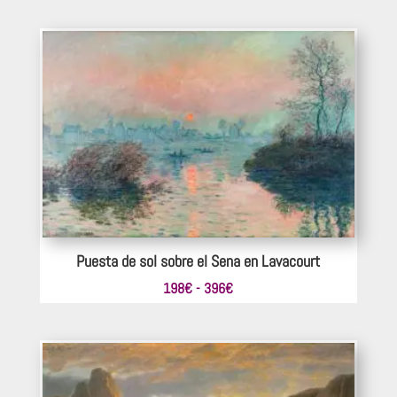
precios:
desde
220€
hasta
418€
Puesta de sol sobre el Sena en Lavacourt
Rango
198
€
-
396
€
de
precios:
desde
198€