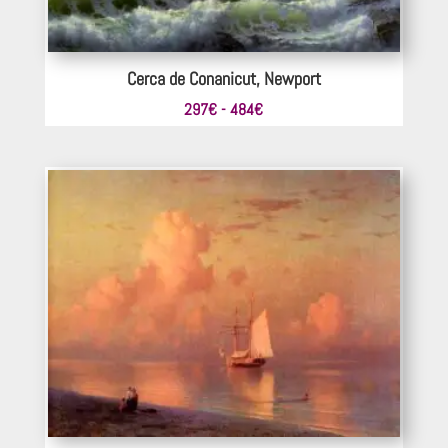
Cerca de Conanicut, Newport
Rango
297
€
-
484
€
de
precios:
desde
297€
hasta
484€