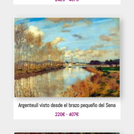
de
precios:
desde
242€
hasta
407€
Argenteuil visto desde el brazo pequeño del Sena
Rango
220
€
-
407
€
de
precios: