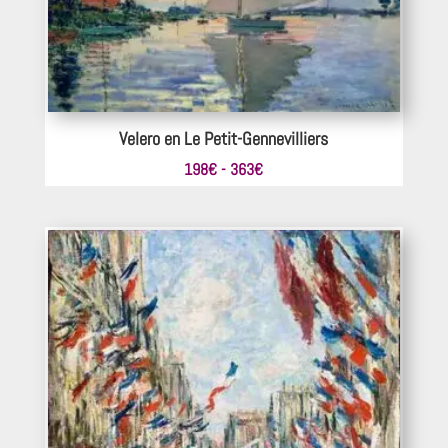
Velero en Le Petit-Gennevilliers
Rango
198
€
-
363
€
de
precios:
desde
198€
hasta
363€