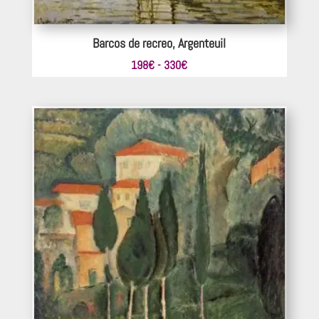
Barcos de recreo, Argenteuil
Rango
198
€
-
330
€
de
precios:
desde
198€
hasta
330€