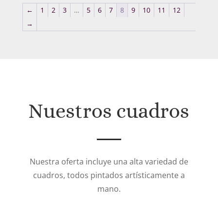
desde
←
1
2
3
…
5
6
7
8
9
10
11
12
242€
→
hasta
396€
Nuestros cuadros
Nuestra oferta incluye una alta variedad de
cuadros, todos pintados artísticamente a
mano.