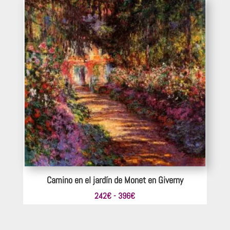
desde
220€
hasta
407€
Camino en el jardín de Monet en Giverny
Rango
242
€
-
396
€
de
precios: