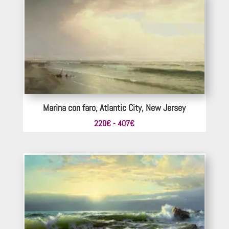
242€
hasta
440€
Marina con faro, Atlantic City, New Jersey
Rango
220
€
-
407
€
de
precios:
desde
220€
hasta
407€