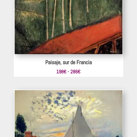
Paisaje, sur de Francia
Rango
198
€
-
286
€
de
precios:
desde
198€
hasta
286€