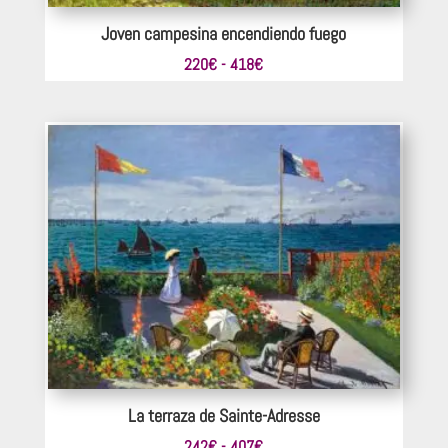
Joven campesina encendiendo fuego
Rango
220
€
-
418
€
de
precios:
desde
220€
hasta
418€
La terraza de Sainte-Adresse
Rango
242
€
-
407
€