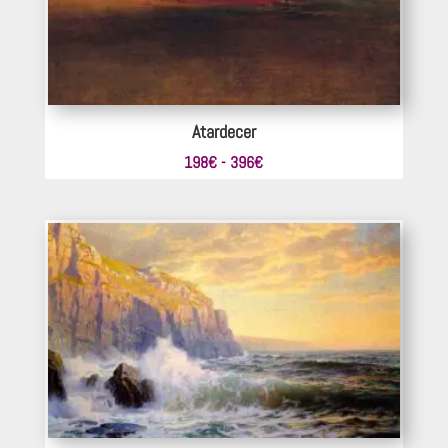
Atardecer
Rango
198
€
-
396
€
de
precios:
desde
198€
hasta
396€