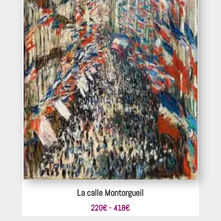
La calle Montorgueil
Rango
220
€
-
418
€
de