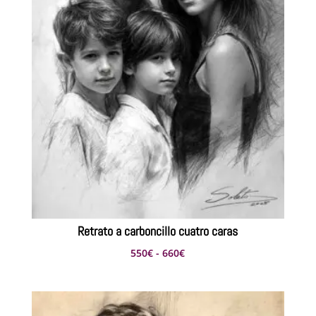
Retrato a carboncillo cuatro caras
Rango
550
€
-
660
€
de
precios:
desde