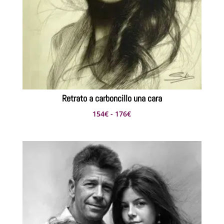
Retrato a carboncillo una cara
Rango
154
€
-
176
€
de
precios:
desde
154€
hasta
176€