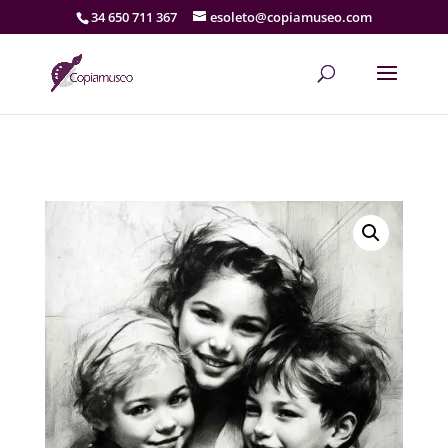
34 650 711 367
esoleto@copiamuseo.com