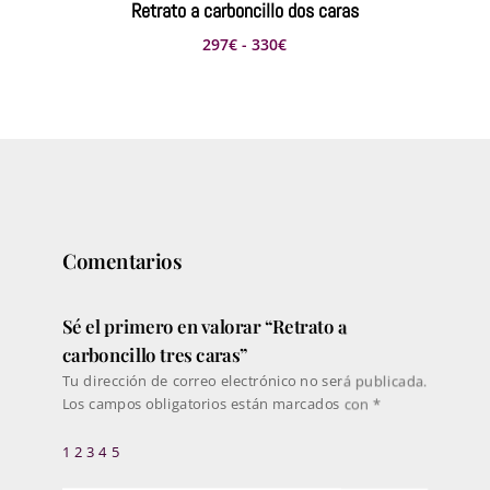
Retrato a carboncillo dos caras
Rango
297
€
-
330
€
de
precios:
desde
297€
hasta
330€
Comentarios
Sé el primero en valorar “Retrato a
carboncillo tres caras”
Tu dirección de correo electrónico no será publicada.
Los campos obligatorios están marcados con
*
1
2
3
4
5