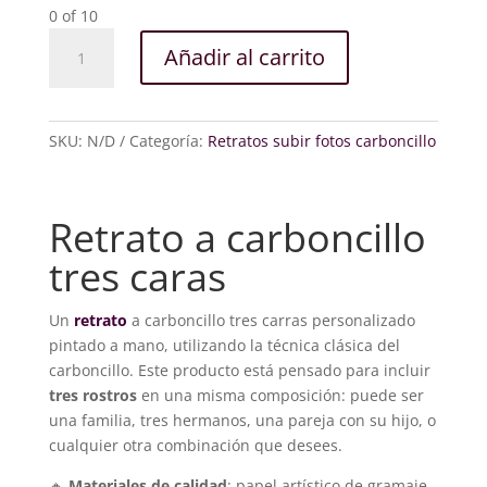
0
of 10
Retrato
Añadir al carrito
a
carboncillo
tres
caras
SKU:
N/D
Categoría:
Retratos subir fotos carboncillo
cantidad
Retrato a carboncillo
tres caras
Un
retrato
a carboncillo tres carras personalizado
pintado a mano, utilizando la técnica clásica del
carboncillo. Este producto está pensado para incluir
tres rostros
en una misma composición: puede ser
una familia, tres hermanos, una pareja con su hijo, o
cualquier otra combinación que desees.
🔸
Materiales de calidad
: papel artístico de gramaje