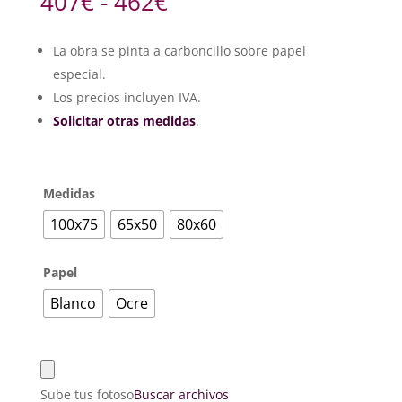
Rango
407
€
-
462
€
de
precios:
La obra se pinta a carboncillo sobre papel
desde
especial.
407€
hasta
Los precios incluyen IVA.
462€
Solicitar otras medidas
.
Medidas
100x75
65x50
80x60
Papel
Blanco
Ocre
Sube tus fotos
o
Buscar archivos