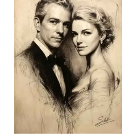
550€
hasta
660€