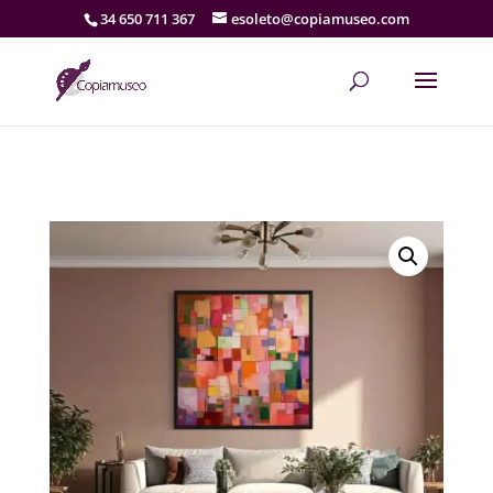
34 650 711 367
esoleto@copiamuseo.com