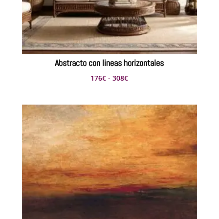
Abstracto con lineas horizontales
Rango
176
€
-
308
€
de
precios:
desde
176€
hasta
308€