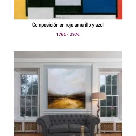
Composición en rojo amarillo y azul
Rango
176
€
-
297
€
de
precios:
desde
176€
hasta
297€