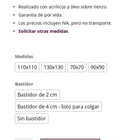
precios:
Realizado con acrílicos y óleo sobre lienzo.
desde
Garantía de por vida.
198€
hasta
Los precios incluyen IVA, pero no transporte.
352€
Solicitar otras medidas
.
Medidas
110x110
130x130
70x70
90x90
Bastidor
Bastidor de 2 cm
Bastidor de 4 cm - listo para colgar
Sin bastidor