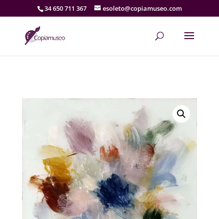
34 650 711 367
esoleto@copiamuseo.com