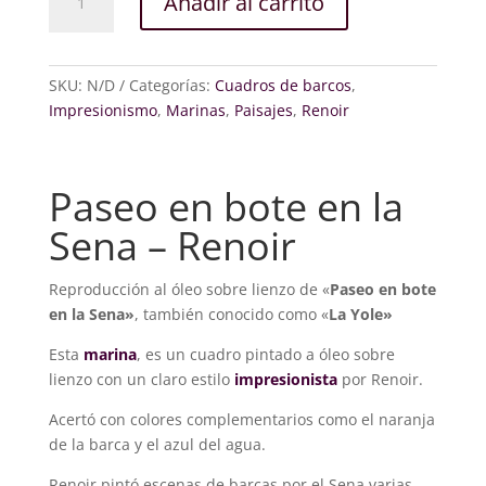
Añadir al carrito
en
bote
en
la
SKU:
N/D
Categorías:
Cuadros de barcos
,
sena
Impresionismo
,
Marinas
,
Paisajes
,
Renoir
cantidad
Paseo en bote en la
Sena – Renoir
Reproducción al óleo sobre lienzo de «
Paseo en bote
en la Sena»
, también conocido como «
La Yole»
Esta
marina
, es un cuadro pintado a óleo sobre
lienzo con un claro estilo
impresionista
por Renoir.
Acertó con colores complementarios como el naranja
de la barca y el azul del agua.
Renoir pintó escenas de barcas por el Sena varias