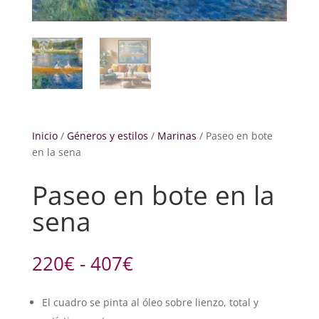
Inicio
/
Géneros y estilos
/
Marinas
/ Paseo en bote
en la sena
Paseo en bote en la
sena
Rango
220
€
-
407
€
de
precios:
El cuadro se pinta al óleo sobre lienzo, total y
desde