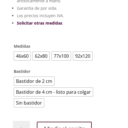
artísticamente a mano.
220€
hasta
Garantía de por vida.
407€
Los precios incluyen IVA.
Solicitar otras medidas
.
Medidas
46x60
62x80
77x100
92x120
Bastidor
Bastidor de 2 cm
Bastidor de 4 cm - listo para colgar
Sin bastidor
Paseo