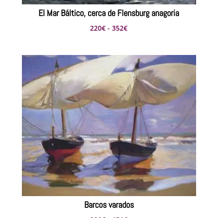
El Mar Báltico, cerca de Flensburg anagoria
Rango
220
€
-
352
€
de
precios:
desde
220€
hasta
352€
Barcos varados