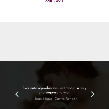
Rango
220
€
-
451
€
de
precios:
desde
220€
hasta
451€
Excelente reproducción ,un trabajo serio y
una empresa formal!
— Juan Miguel Castro Rendón