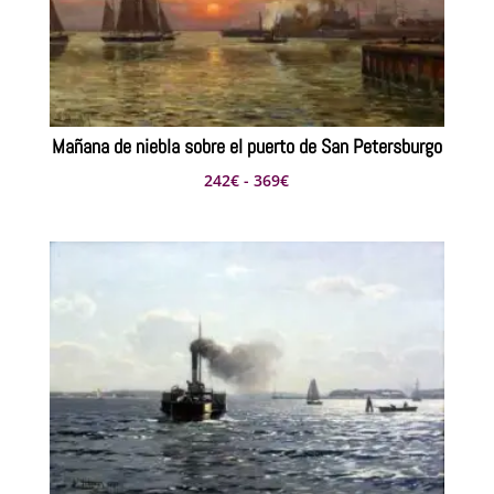
Mañana de niebla sobre el puerto de San Petersburgo
Rango
242
€
-
369
€
de
precios:
desde
242€
hasta
369€