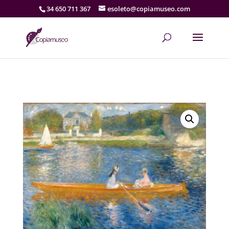
34 650 711 367
esoleto@copiamuseo.com