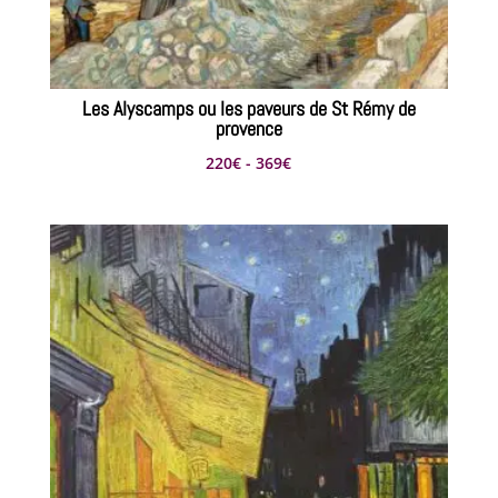
Les Alyscamps ou les paveurs de St Rémy de
provence
Rango
220
€
-
369
€
de
precios:
desde
220€
hasta
369€