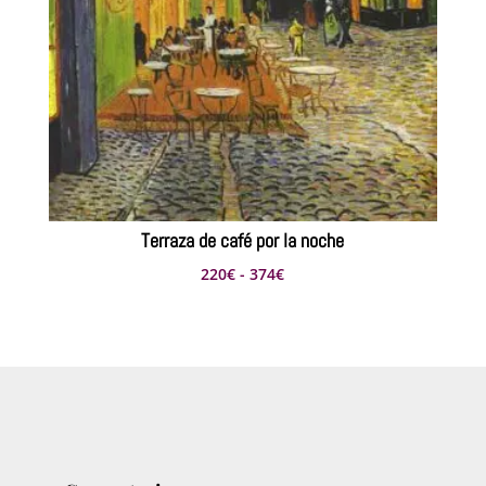
Terraza de café por la noche
Rango
220
€
-
374
€
de
precios:
desde
220€
hasta
374€