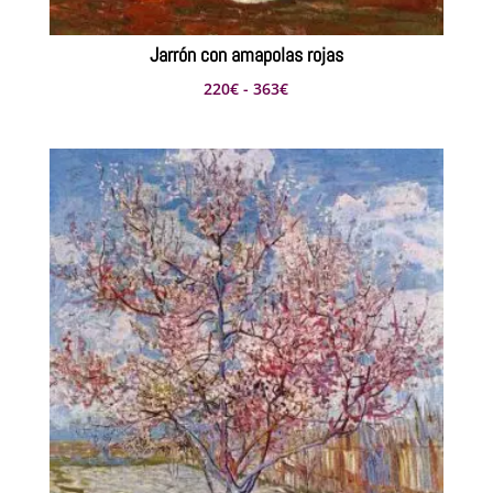
Jarrón con amapolas rojas
Rango
220
€
-
363
€
de
precios:
desde
220€
hasta
363€