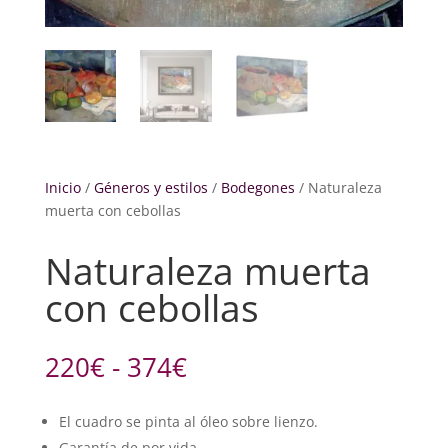
Inicio
/
Géneros y estilos
/
Bodegones
/ Naturaleza
muerta con cebollas
Naturaleza muerta
con cebollas
Rango
220
€
-
374
€
de
precios:
El cuadro se pinta al óleo sobre lienzo.
desde
Garantía de por vida.