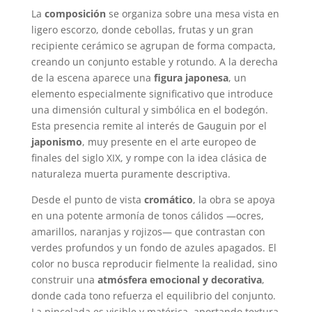
La
composición
se organiza sobre una mesa vista en
ligero escorzo, donde cebollas, frutas y un gran
recipiente cerámico se agrupan de forma compacta,
creando un conjunto estable y rotundo. A la derecha
de la escena aparece una
figura japonesa
, un
elemento especialmente significativo que introduce
una dimensión cultural y simbólica en el bodegón.
Esta presencia remite al interés de Gauguin por el
japonismo
, muy presente en el arte europeo de
finales del siglo XIX, y rompe con la idea clásica de
naturaleza muerta puramente descriptiva.
Desde el punto de vista
cromático
, la obra se apoya
en una potente armonía de tonos cálidos —ocres,
amarillos, naranjas y rojizos— que contrastan con
verdes profundos y un fondo de azules apagados. El
color no busca reproducir fielmente la realidad, sino
construir una
atmósfera emocional y decorativa
,
donde cada tono refuerza el equilibrio del conjunto.
La pincelada es visible y matérica, aportando textura