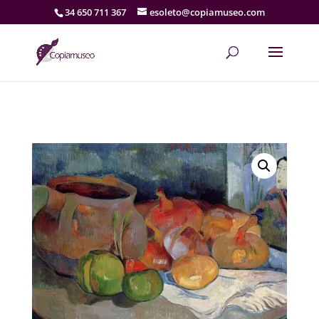
34 650 711 367
esoleto@copiamuseo.com