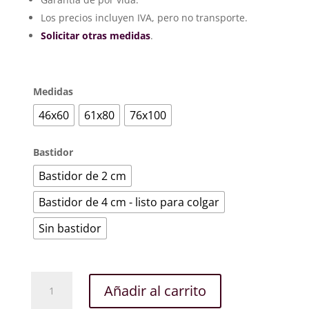
220€
hasta
Los precios incluyen IVA, pero no transporte.
374€
Solicitar otras medidas
.
Medidas
46x60
61x80
76x100
Bastidor
Bastidor de 2 cm
Bastidor de 4 cm - listo para colgar
Sin bastidor
Naturaleza
Añadir al carrito
muerta