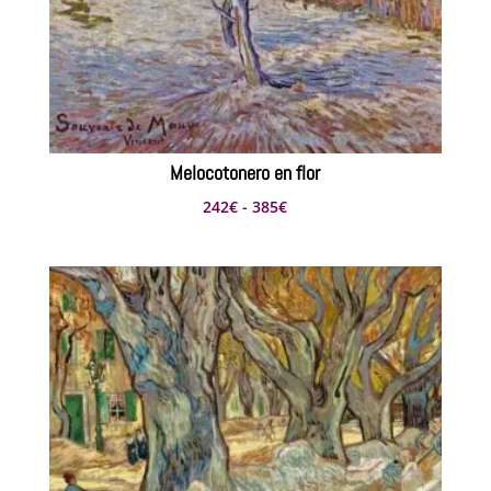
Melocotonero en flor
Rango
242
€
-
385
€
de
precios:
desde
242€
hasta
385€