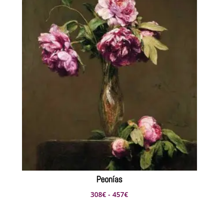
hasta
495€
Peonías
Rango
308
€
-
457
€
de