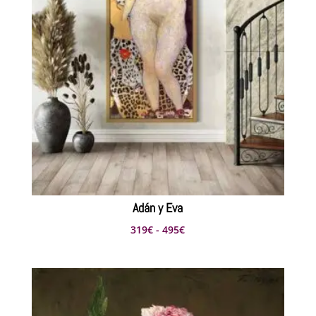
Adán y Eva
Rango
319
€
-
495
€
de
precios:
desde
319€