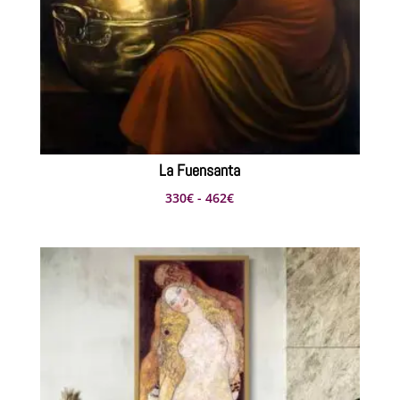
La Fuensanta
Rango
330
€
-
462
€
de
precios:
desde
330€
hasta
462€