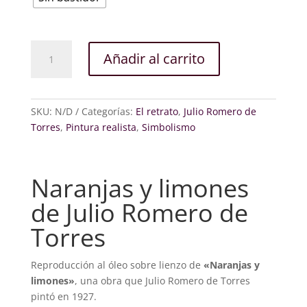
Naranjas
Añadir al carrito
y
limones
cantidad
SKU:
N/D
Categorías:
El retrato
,
Julio Romero de
Torres
,
Pintura realista
,
Simbolismo
Naranjas y limones
de Julio Romero de
Torres
Reproducción al óleo sobre lienzo de
«Naranjas y
limones»
, una obra que Julio Romero de Torres
pintó en 1927.