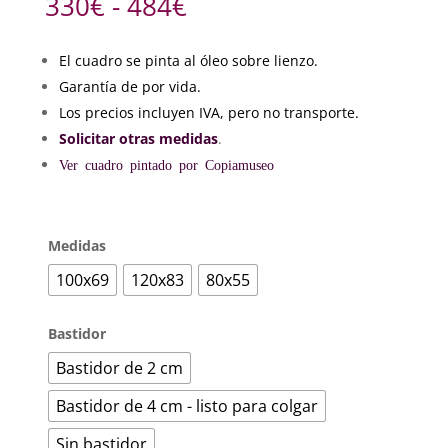
Rango
330
€
-
484
€
de
precios:
El cuadro se pinta al óleo sobre lienzo.
desde
Garantía de por vida.
330€
hasta
Los precios incluyen IVA, pero no transporte.
484€
Solicitar otras medidas
.
Ver cuadro pintado por Copiamuseo
Medidas
100x69
120x83
80x55
Bastidor
Bastidor de 2 cm
Bastidor de 4 cm - listo para colgar
Sin bastidor