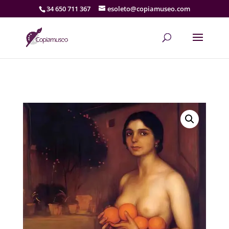
34 650 711 367
esoleto@copiamuseo.com