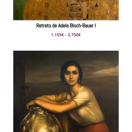
Retrato de Adele Bloch-Bauer I
Rango
1.155
€
-
2.750
€
de
precios:
desde
1.155€
hasta
2.750€