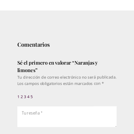
precios:
desde
308€
hasta
457€
Comentarios
Sé el primero en valorar “Naranjas y
limones”
Tu dirección de correo electrónico no será publicada.
Los campos obligatorios están marcados con
*
1
2
3
4
5