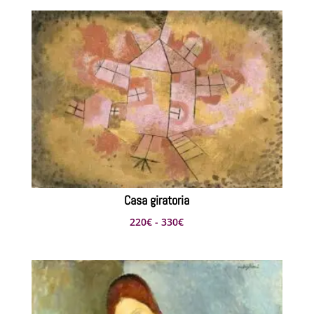
Casa giratoria
Rango
220
€
-
330
€
de
precios:
desde
220€
hasta