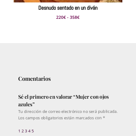
Desnudo sentado en un diván
Rango
220
€
-
358
€
de
precios:
desde
220€
hasta
358€
Comentarios
Sé el primero en valorar “Mujer con ojos
azules”
Tu dirección de correo electrónico no será publicada.
Los campos obligatorios están marcados con
*
1
2
3
4
5