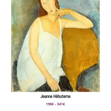
330€
Jeanne Hébuterne
Rango
198
€
-
341
€
de