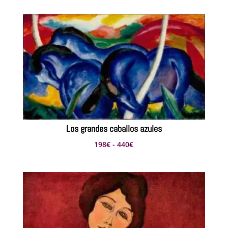
precios:
desde
198€
hasta
341€
Los grandes caballos azules
Rango
198
€
-
440
€
de
precios:
desde
198€
hasta
440€