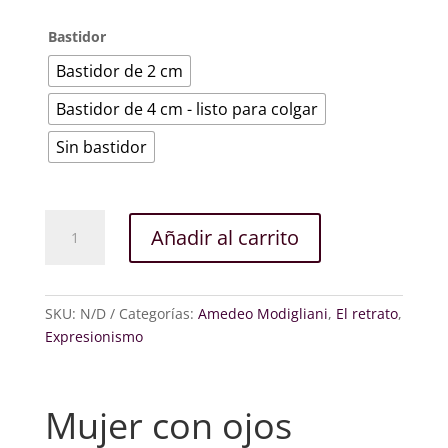
Bastidor
Bastidor de 2 cm
Bastidor de 4 cm - listo para colgar
Sin bastidor
Mujer
Añadir al carrito
con
ojos
azules
cantidad
SKU:
N/D
Categorías:
Amedeo Modigliani
,
El retrato
,
Expresionismo
Mujer con ojos