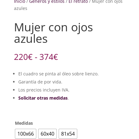
Inicio
/
Géneros y estilos
/
El retrato
/ Mujer con ojos
azules
Mujer con ojos
azules
Rango
220
€
-
374
€
de
precios:
El cuadro se pinta al óleo sobre lienzo.
desde
Garantía de por vida.
220€
hasta
Los precios incluyen IVA.
374€
Solicitar otras medidas
.
Medidas
100x66
60x40
81x54