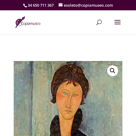
34 650 711 367
esoleto@copiamuseo.com