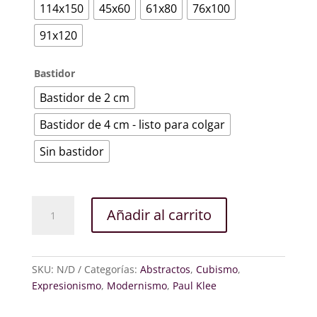
114x150
45x60
61x80
76x100
91x120
Bastidor
Bastidor de 2 cm
Bastidor de 4 cm - listo para colgar
Sin bastidor
Luz
Añadir al carrito
de
luna
cantidad
SKU:
N/D
Categorías:
Abstractos
,
Cubismo
,
Expresionismo
,
Modernismo
,
Paul Klee