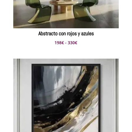
Abstracto con rojos y azules
Rango
198
€
-
330
€
de
precios:
desde
198€
hasta
330€