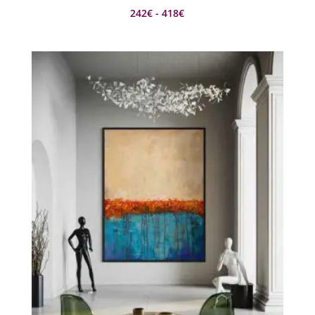
Rango
242
€
-
418
€
de
precios:
desde
242€
hasta
418€