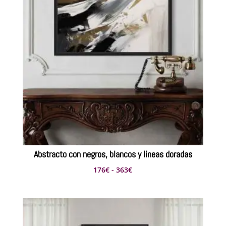
Abstracto con negros, blancos y lineas doradas
Rango
176
€
-
363
€
de
precios:
desde
176€