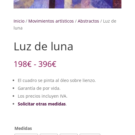
Inicio
/
Movimientos artísticos
/
Abstractos
/ Luz de
luna
Luz de luna
Rango
198
€
-
396
€
de
precios:
El cuadro se pinta al óleo sobre lienzo.
desde
Garantía de por vida.
198€
hasta
Los precios incluyen IVA.
396€
Solicitar otras medidas
.
Medidas