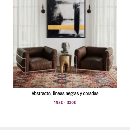
hasta
363€
Abstracto, lineas negras y doradas
Rango
198
€
-
330
€
de
precios:
desde