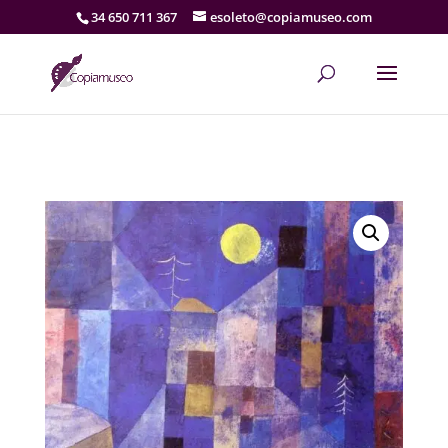
34 650 711 367
esoleto@copiamuseo.com