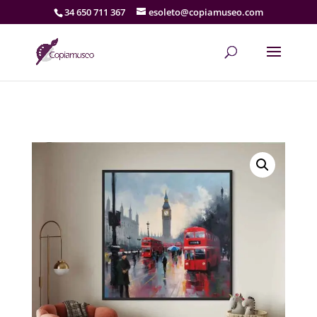
34 650 711 367
esoleto@copiamuseo.com