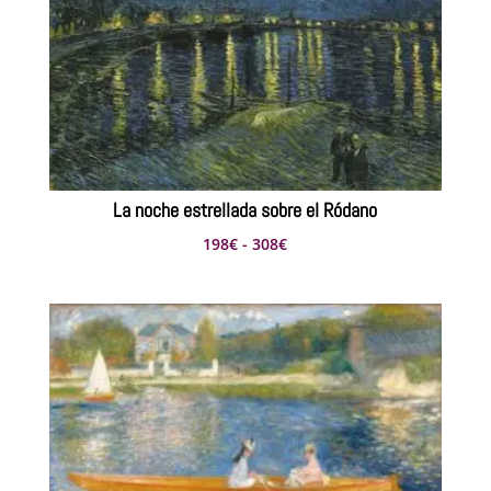
La noche estrellada sobre el Ródano
Rango
198
€
-
308
€
de
precios:
desde
198€
hasta
308€