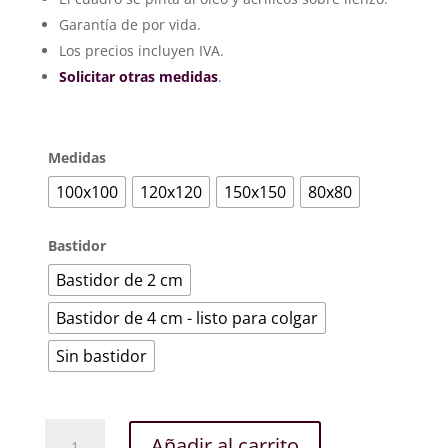
desde
Garantía de por vida.
220€
hasta
Los precios incluyen IVA.
330€
Solicitar otras medidas
.
Medidas
100x100
120x120
150x150
80x80
Bastidor
Bastidor de 2 cm
Bastidor de 4 cm - listo para colgar
Sin bastidor
Londres
Añadir al carrito