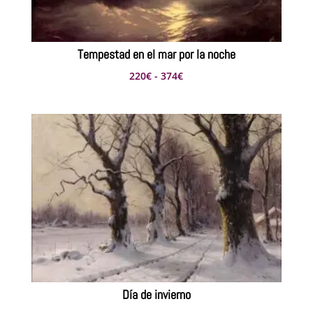
Tempestad en el mar por la noche
Rango
220
€
-
374
€
de
precios:
desde
220€
hasta
374€
Día de invierno