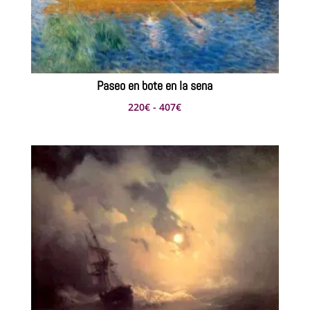
Paseo en bote en la sena
Rango
220
€
-
407
€
de
precios:
desde
220€
hasta
407€