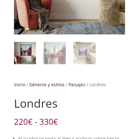
Inicio
/
Géneros y estilos
/
Paisajes
/ Londres
Londres
Rango
220
€
-
330
€
de
precios:
El cuadro se pinta al óleo y acrílicos sobre lienzo.