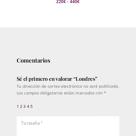
Rango
220
€
-
440
€
de
precios:
desde
220€
hasta
440€
Comentarios
Sé el primero en valorar “Londres”
Tu dirección de correo electrónico no será publicada.
Los campos obligatorios están marcados con
*
1
2
3
4
5