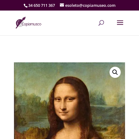
34 650 711 367
esoleto@copiamuseo.com