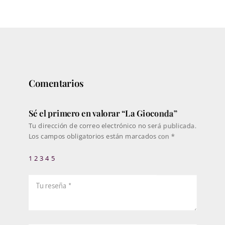
precios:
desde
297€
hasta
440€
Comentarios
Sé el primero en valorar “La Gioconda”
Tu dirección de correo electrónico no será publicada.
Los campos obligatorios están marcados con
*
1
2
3
4
5