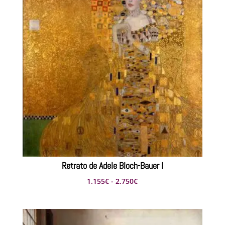
220€
hasta
374€
Retrato de Adele Bloch-Bauer I
Rango
1.155
€
-
2.750
€
de
precios:
desde