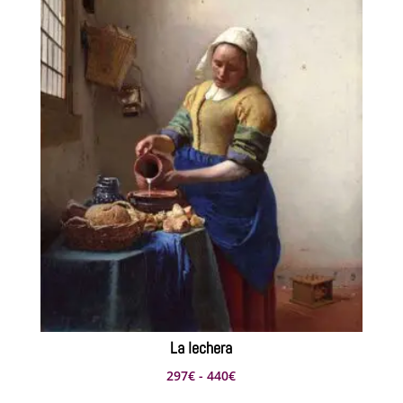
1.155€
hasta
2.750€
La lechera
Rango
297
€
-
440
€
de