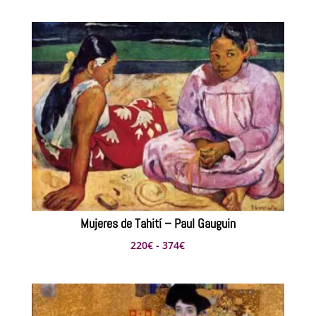
de
precios:
desde
462€
hasta
1.210€
Mujeres de Tahití – Paul Gauguin
Rango
220
€
-
374
€
de
precios:
desde