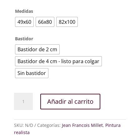
Medidas
49x60
66x80
82x100
Bastidor
Bastidor de 2 cm
Bastidor de 4 cm - listo para colgar
Sin bastidor
La
Añadir al carrito
cosecha
de
la
patata
SKU:
N/D
Categorías:
Jean Francois Millet
,
Pintura
cantidad
realista