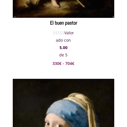
El buen pastor
Valor
ado con
5.00
de 5
Rango
330
€
-
704
€
de
precios:
desde
330€
hasta
704€