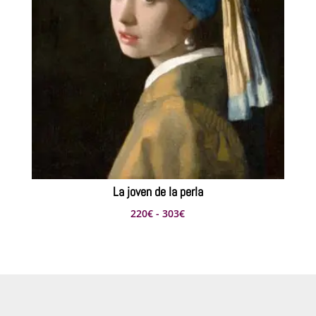
La joven de la perla
Rango
220
€
-
303
€
de
precios:
desde
220€
hasta