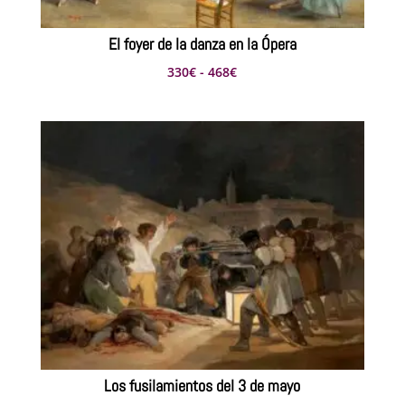
El foyer de la danza en la Ópera
Rango
330
€
-
468
€
de
precios:
desde
330€
hasta
468€
Los fusilamientos del 3 de mayo