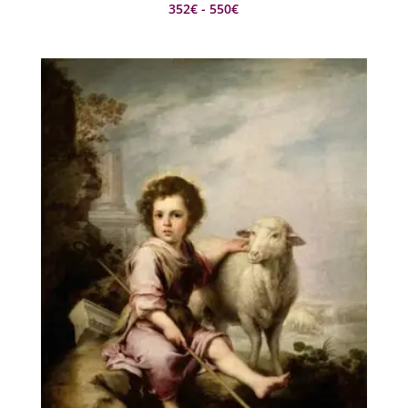
Rango
352
€
-
550
€
de
precios:
desde
352€
hasta
550€