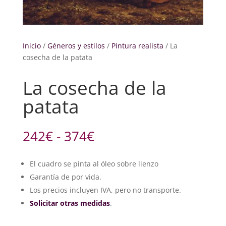
Inicio
/
Géneros y estilos
/
Pintura realista
/ La
cosecha de la patata
La cosecha de la
patata
Rango
242
€
-
374
€
de
precios:
El cuadro se pinta al óleo sobre lienzo
desde
Garantía de por vida.
242€
hasta
Los precios incluyen IVA, pero no transporte.
374€
Solicitar otras medidas
.