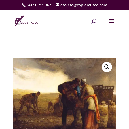
34 650 711 367
esoleto@copiamuseo.com