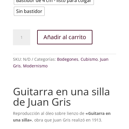
Bastidor de 4 cm - listo para colgar
Sin bastidor
Guitarra
Añadir al carrito
en
una
silla
cantidad
SKU:
N/D
Categorías:
Bodegones
,
Cubismo
,
Juan
Gris
,
Modernismo
Guitarra en una silla
de Juan Gris
Reproducción al óleo sobre lienzo de
«Guitarra en
una silla»
, obra que Juan Gris realizó en 1913.