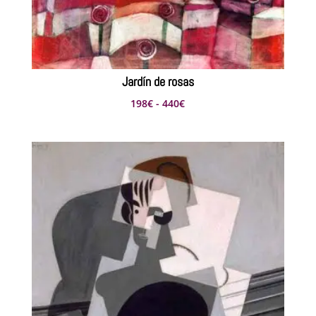
Jardín de rosas
Rango
198
€
-
440
€
de
precios:
desde
198€
hasta
440€