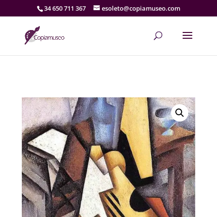
34 650 711 367
esoleto@copiamuseo.com