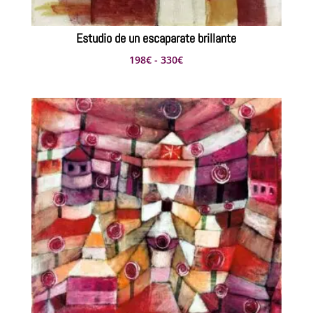
Estudio de un escaparate brillante
Rango
198
€
-
330
€
de
precios:
desde
198€
hasta
330€