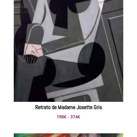
Retrato de Madame Josette Gris
Rango
198
€
-
374
€
de
precios: