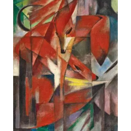
desde
198€
hasta
374€