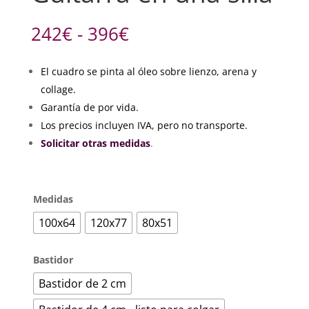
Rango
242
€
-
396
€
de
precios:
El cuadro se pinta al óleo sobre lienzo, arena y
desde
collage.
242€
hasta
Garantía de por vida.
396€
Los precios incluyen IVA, pero no transporte.
Solicitar otras medidas
.
Medidas
100x64
120x77
80x51
Bastidor
Bastidor de 2 cm