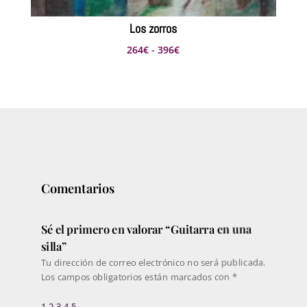
Los zorros
Rango
264
€
-
396
€
de
precios:
desde
264€
hasta
396€
Comentarios
Sé el primero en valorar “Guitarra en una
silla”
Tu dirección de correo electrónico no será publicada.
Los campos obligatorios están marcados con
*
1
2
3
4
5