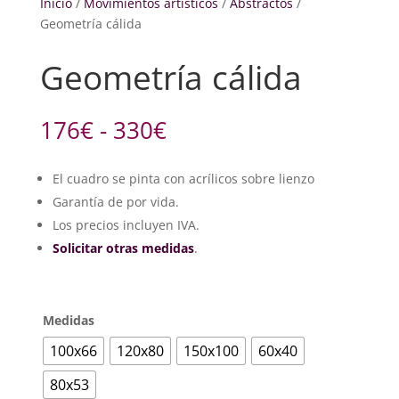
Inicio
/
Movimientos artísticos
/
Abstractos
/
Geometría cálida
Geometría cálida
Rango
176
€
-
330
€
de
precios:
El cuadro se pinta con acrílicos sobre lienzo
desde
Garantía de por vida.
176€
hasta
Los precios incluyen IVA.
330€
Solicitar otras medidas
.
Medidas
100x66
120x80
150x100
60x40
80x53