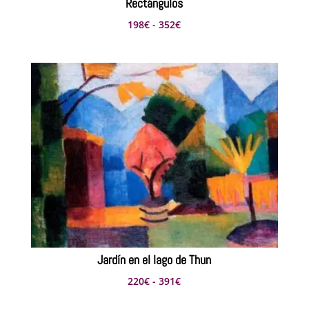
Rectángulos
Rango
198
€
-
352
€
de
precios:
desde
198€
hasta
352€
Jardín en el lago de Thun
Rango
220
€
-
391
€
de