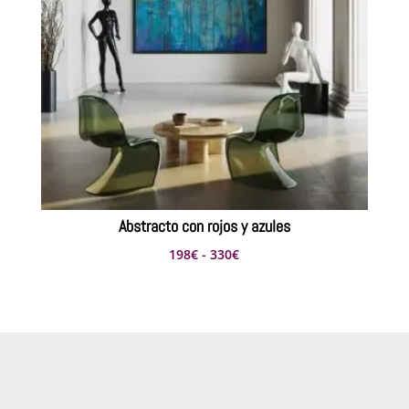
Abstracto con rojos y azules
Rango
198
€
-
330
€
de
precios:
desde
198€
hasta
330€