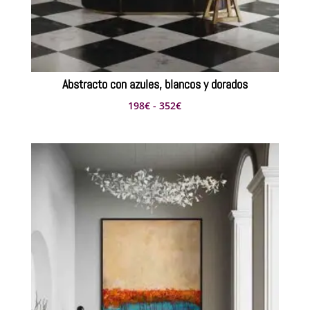
Abstracto con azules, blancos y dorados
Rango
198
€
-
352
€
de
precios:
desde
198€
hasta
352€