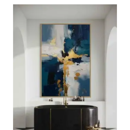
precios:
desde
220€
hasta
391€