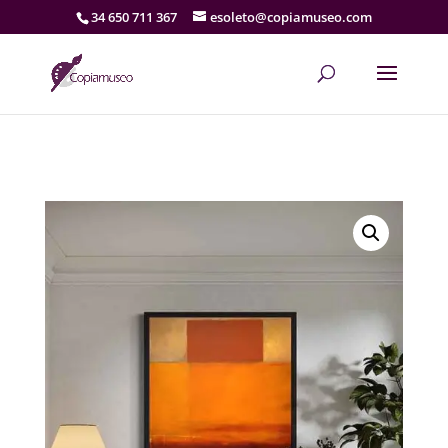
34 650 711 367
esoleto@copiamuseo.com