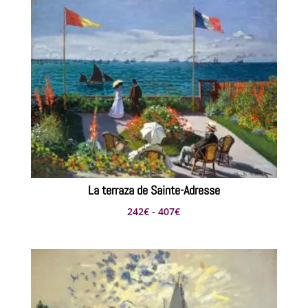
La terraza de Sainte-Adresse
Rango
242
€
-
407
€
de
precios:
desde
242€
hasta