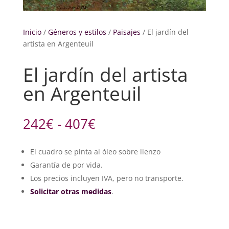
Inicio
/
Géneros y estilos
/
Paisajes
/ El jardín del
artista en Argenteuil
El jardín del artista
en Argenteuil
Rango
242
€
-
407
€
de
precios:
El cuadro se pinta al óleo sobre lienzo
desde
Garantía de por vida.
242€
hasta
Los precios incluyen IVA, pero no transporte.
407€
Solicitar otras medidas
.