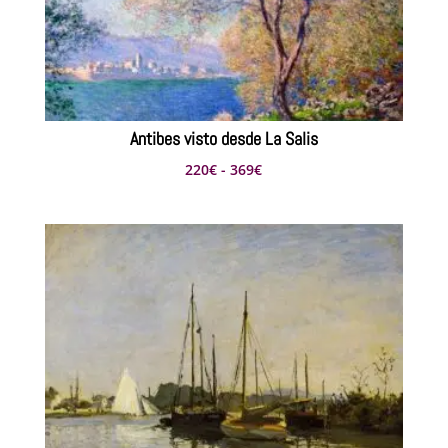
Antibes visto desde La Salis
Rango
220
€
-
369
€
de
precios:
desde
220€
hasta
369€