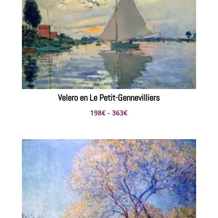
407€
Velero en Le Petit-Gennevilliers
Rango
198
€
-
363
€
de
precios:
desde
198€
hasta
363€