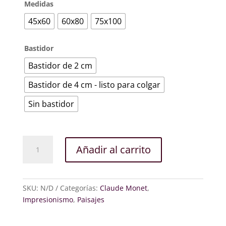
Medidas
45x60
60x80
75x100
Bastidor
Bastidor de 2 cm
Bastidor de 4 cm - listo para colgar
Sin bastidor
El
Añadir al carrito
jardín
del
artista
en
SKU:
N/D
Categorías:
Claude Monet
,
Argenteuil
Impresionismo
,
Paisajes
cantidad