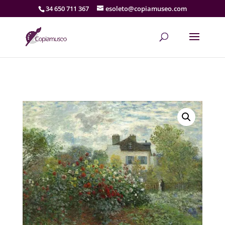
34 650 711 367
esoleto@copiamuseo.com