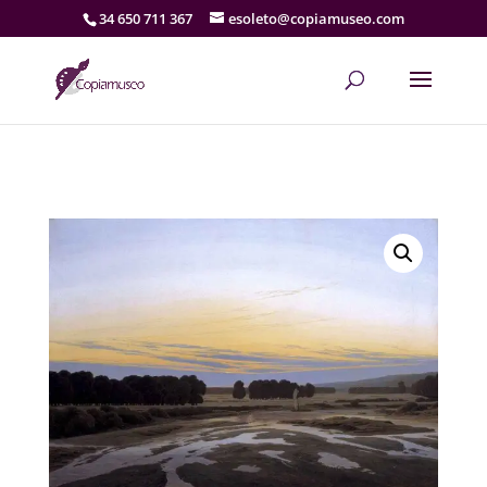
34 650 711 367
esoleto@copiamuseo.com