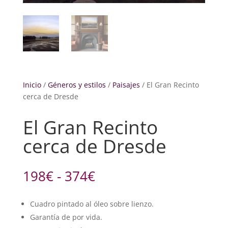
Inicio
/
Géneros y estilos
/
Paisajes
/ El Gran Recinto
cerca de Dresde
El Gran Recinto
cerca de Dresde
Rango
198
€
-
374
€
de
precios:
Cuadro pintado al óleo sobre lienzo.
desde
Garantía de por vida.
198€