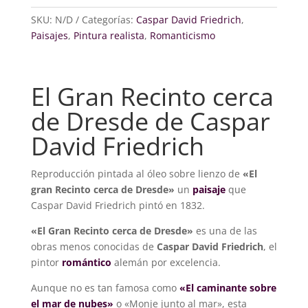
cerca
de
SKU:
N/D
Categorías:
Caspar David Friedrich
,
Dresde
Paisajes
,
Pintura realista
,
Romanticismo
cantidad
El Gran Recinto cerca
de Dresde de Caspar
David Friedrich
Reproducción pintada al óleo sobre lienzo de
«El
gran Recinto cerca de Dresde»
un
paisaje
que
Caspar David Friedrich pintó en 1832.
«El Gran Recinto cerca de Dresde»
es una de las
obras menos conocidas de
Caspar David Friedrich
, el
pintor
romántico
alemán por excelencia.
Aunque no es tan famosa como
«El caminante sobre
el mar de nubes»
o «Monje junto al mar», esta