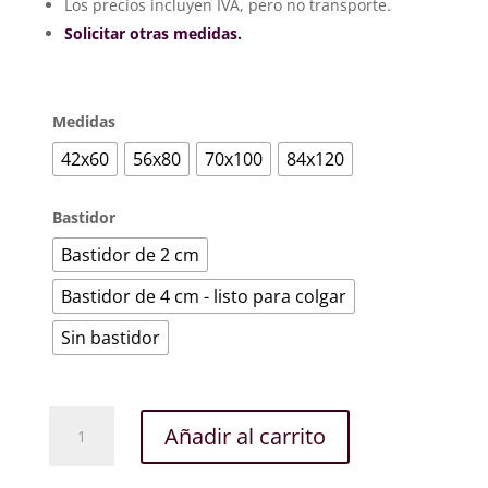
hasta
Los precios incluyen IVA, pero no transporte.
374€
Solicitar otras medidas.
Medidas
42x60
56x80
70x100
84x120
Bastidor
Bastidor de 2 cm
Bastidor de 4 cm - listo para colgar
Sin bastidor
El
Añadir al carrito
Gran
Recinto