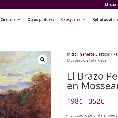
Mi cuen
Cuadros
Otros pintores
Categorías
Retratos al ól
Inicio
/
Géneros y estilos
/
Pa
Mosseaux, al atardecer
El Brazo P
en Mosseau
Ran
198
€
-
352
€
de
prec
El cuadro se pinta al óleo 