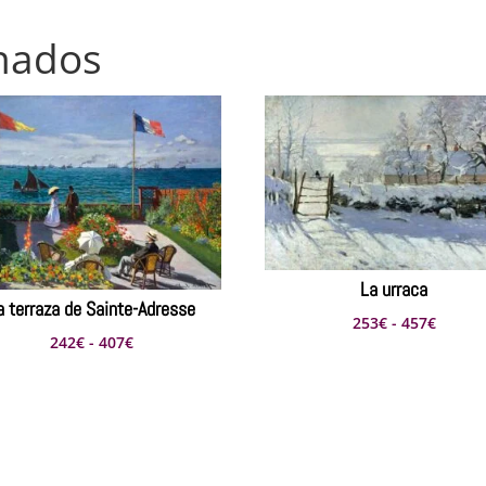
onados
La urraca
a terraza de Sainte-Adresse
Rango
253
€
-
457
€
Rango
242
€
-
407
€
de
de
precio
precios:
desde
desde
253€
242€
hasta
hasta