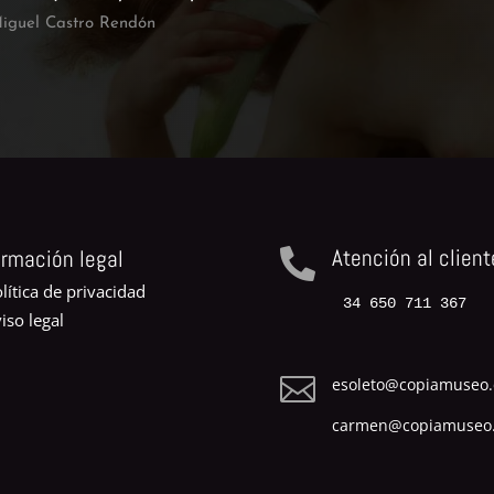
iguel Castro Rendón
Atención al client
ormación legal

lítica de privacidad
34 650 711 367
iso legal

esoleto@copiamuseo
carmen@copiamuseo