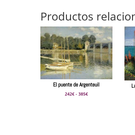
Productos relaci
El puente de Argenteuil
L
Rango
242
€
-
385
€
de
precios:
desde
242€
hasta