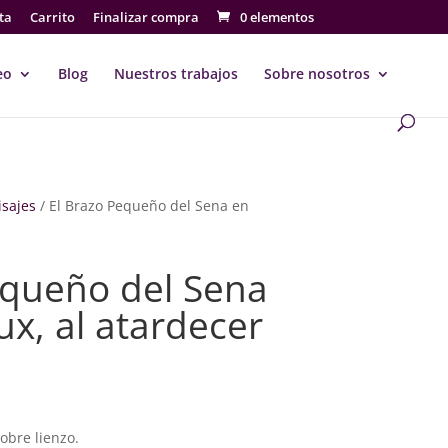
ta
Carrito
Finalizar compra
0 elementos
eo
Blog
Nuestros trabajos
Sobre nosotros
isajes
/ El Brazo Pequeño del Sena en
equeño del Sena
x, al atardecer
go
ios:
sobre lienzo.