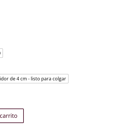
de
€
a
€
0
idor de 4 cm - listo para colgar
carrito