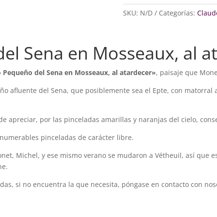
del
Sena
SKU:
N/D
Categorías:
Claud
en
Mosseaux,
del Sena en Mosseaux, al a
al
atardecer
cantidad
o Pequeño del Sena en Mosseaux, al atardecer»
, paisaje que Mone
 afluente del Sena, que posiblemente sea el Epte, con matorral a l
 apreciar, por las pinceladas amarillas y naranjas del cielo, cons
innumerables pinceladas de carácter libre.
net, Michel, y ese mismo verano se mudaron a Vétheuil, así que es
ne.
das, si no encuentra la que necesita, póngase en contacto con no