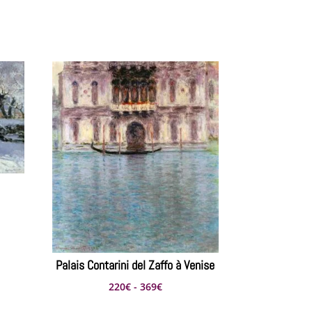
s:
Palais Contarini del Zaffo à Venise
Rango
220
€
-
369
€
de