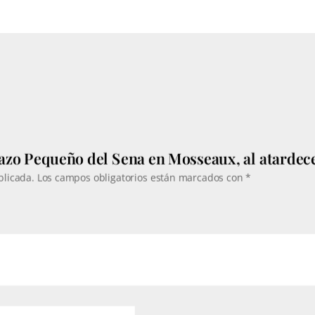
457€
407€
razo Pequeño del Sena en Mosseaux, al atardec
blicada.
Los campos obligatorios están marcados con
*