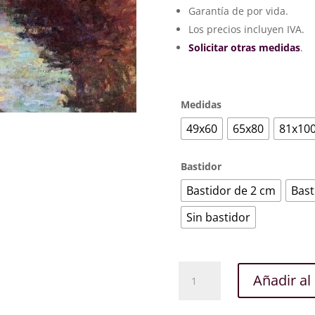
des
Garantía de por vida.
198
hast
Los precios incluyen IVA.
352
Solicitar otras medidas
.
Medidas
49x60
65x80
81x10
Bastidor
Bastidor de 2 cm
Bast
Sin bastidor
El
Añadir al 
Brazo
Pequeño