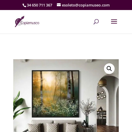
34 650 711 367
esoleto@copiamuseo.com