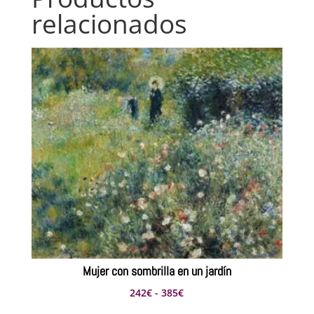
relacionados
Mujer con sombrilla en un jardín
Rango
242
€
-
385
€
de