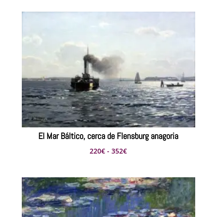
precios:
desde
242€
hasta
385€
El Mar Báltico, cerca de Flensburg anagoria
Rango
220
€
-
352
€
de
precios:
desde
220€
hasta