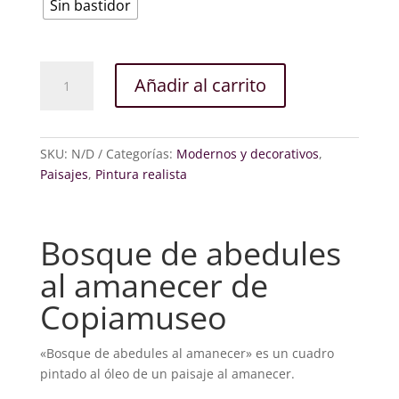
Sin bastidor
Bosque
Añadir al carrito
de
abedules
al
amanecer
SKU:
N/D
Categorías:
Modernos y decorativos
,
cantidad
Paisajes
,
Pintura realista
Bosque de abedules
al amanecer de
Copiamuseo
«Bosque de abedules al amanecer» es un cuadro
pintado al óleo de un paisaje al amanecer.