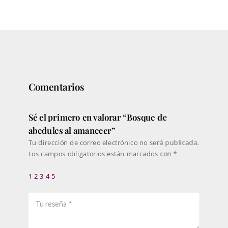
precios:
desde
198€
hasta
308€
Comentarios
Sé el primero en valorar “Bosque de
abedules al amanecer”
Tu dirección de correo electrónico no será publicada.
Los campos obligatorios están marcados con
*
1
2
3
4
5