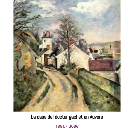
hasta
374€
La casa del doctor gachet en Auvers
Rango
198
€
-
308
€
de