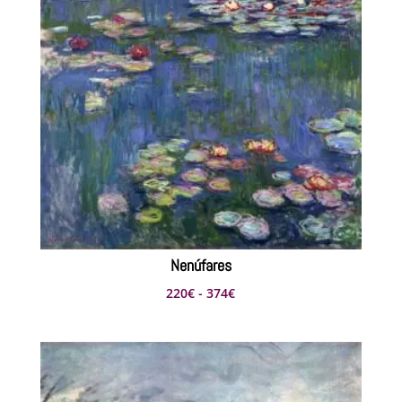
352€
Nenúfares
Rango
220
€
-
374
€
de
precios:
desde
220€