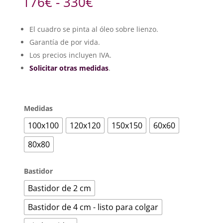
Rango
176
€
-
330
€
de
precios:
El cuadro se pinta al óleo sobre lienzo.
desde
Garantía de por vida.
176€
hasta
Los precios incluyen IVA.
330€
Solicitar otras medidas
.
Medidas
100x100
120x120
150x150
60x60
80x80
Bastidor
Bastidor de 2 cm
Bastidor de 4 cm - listo para colgar