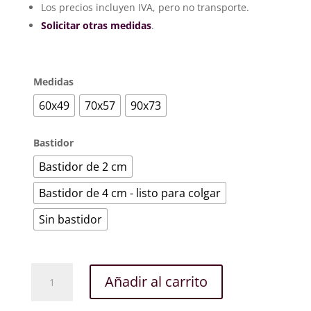
hasta
Los precios incluyen IVA, pero no transporte.
336€
Solicitar otras medidas
.
Medidas
60x49
70x57
90x73
Bastidor
Bastidor de 2 cm
Bastidor de 4 cm - listo para colgar
Sin bastidor
Belleza
Añadir al carrito
oriental
cantidad