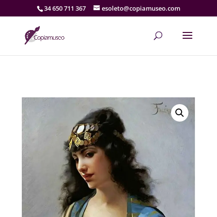
34 650 711 367
esoleto@copiamuseo.com