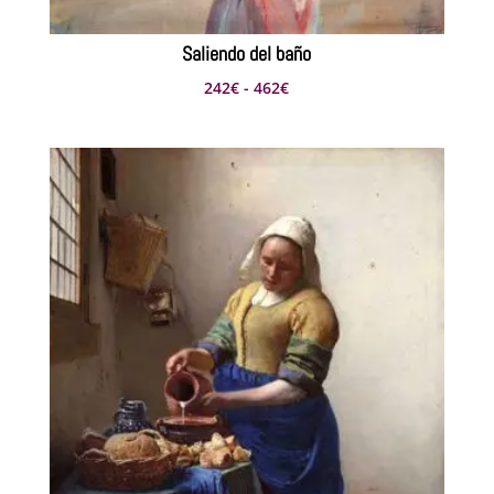
Saliendo del baño
Rango
242
€
-
462
€
de
precios:
desde
242€
hasta
462€