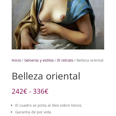
Inicio
/
Géneros y estilos
/
El retrato
/ Belleza oriental
Belleza oriental
Rango
242
€
-
336
€
de
precios:
El cuadro se pinta al óleo sobre lienzo.
desde
Garantía de por vida.
242€