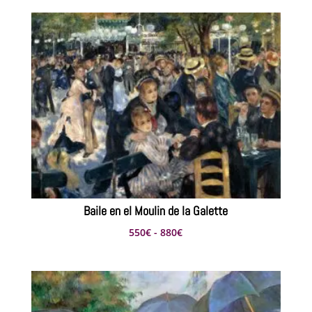
Baile en el Moulin de la Galette
Rango
550
€
-
880
€
de
precios:
desde
550€