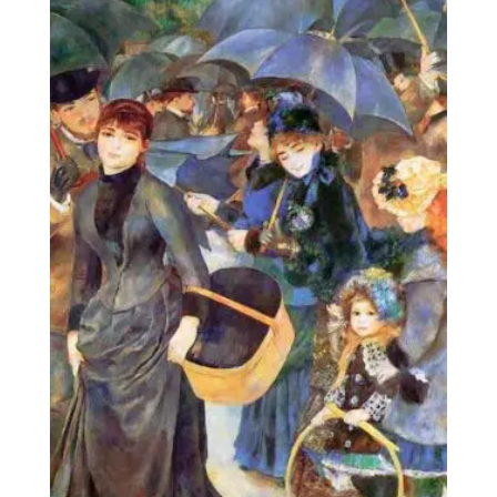
hasta
880€