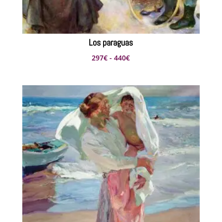
Los paraguas
Rango
297
€
-
440
€
de
precios:
desde
297€
hasta
440€