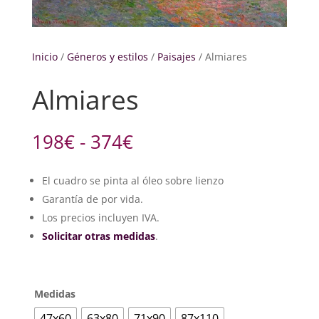
Inicio
/
Géneros y estilos
/
Paisajes
/ Almiares
Almiares
Rango
198
€
-
374
€
de
precios:
El cuadro se pinta al óleo sobre lienzo
desde
Garantía de por vida.
198€
hasta
Los precios incluyen IVA.
374€
Solicitar otras medidas
.
Medidas
47x60
63x80
71x90
87x110