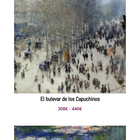
El bulevar de los Capuchinos
Rango
308
€
-
440
€
de
precios:
desde