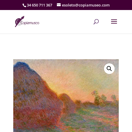
34 650 711 367
esoleto@copiamuseo.com