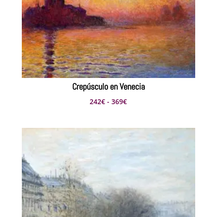
330€
Crepúsculo en Venecia
Rango
242
€
-
369
€
de
precios:
desde
242€
hasta
369€