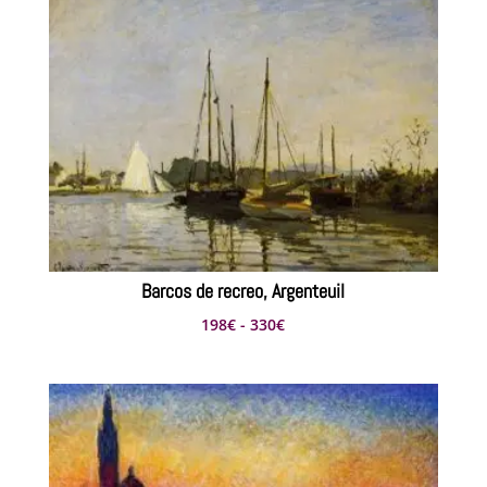
Barcos de recreo, Argenteuil
Rango
198
€
-
330
€
de
precios:
desde
198€
hasta