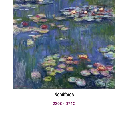
308€
hasta
440€
Nenúfares
Rango
220
€
-
374
€
de
precios:
desde