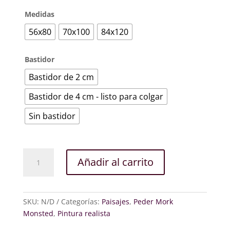
Medidas
56x80
70x100
84x120
Bastidor
Bastidor de 2 cm
Bastidor de 4 cm - listo para colgar
Sin bastidor
Almiares
Añadir al carrito
en
un
campo
en
SKU:
N/D
Categorías:
Paisajes
,
Peder Mork
Alling
Monsted
,
Pintura realista
cerca