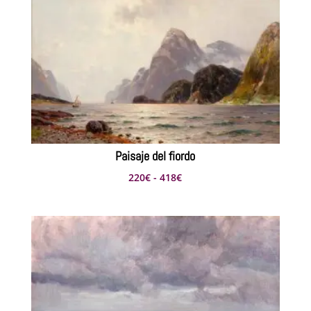
Paisaje del fiordo
Rango
220
€
-
418
€
de
precios:
desde
220€
hasta
418€