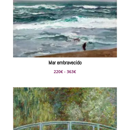
Mar embravecido
Rango
220
€
-
363
€
de
precios:
desde
220€
hasta
363€