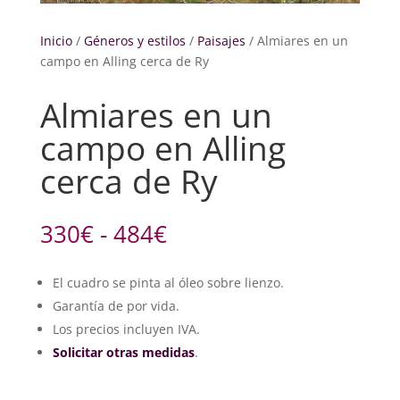
Inicio
/
Géneros y estilos
/
Paisajes
/ Almiares en un
campo en Alling cerca de Ry
Almiares en un
campo en Alling
cerca de Ry
Rango
330
€
-
484
€
de
precios:
El cuadro se pinta al óleo sobre lienzo.
desde
Garantía de por vida.
330€
hasta
Los precios incluyen IVA.
484€
Solicitar otras medidas
.