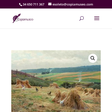
34 650 711 367
esoleto@copiamuseo.com